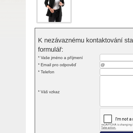
K nezávaznému kontaktování stač
formulář:
*
Vaše jméno a příjmení
*
Email pro odpověď
*
Telefon
*
Váš vzkaz