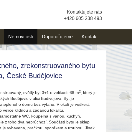
Kontaktujete nás
+420 605 238 493
Nemovitosti
Doporučujeme
Kontakt
kného, zrekonstruovaného bytu
va, České Budějovice
2
struovaný, světlý byt 3+1 o velikosti 68 m
, který je
kých Budějovic v ulici Budivojova. Byt je
zatepleného domu bez výtahu. V okolí je veškerá
velice klidnou a žádanou lokalitu.
, samostatné WC, koupelna s vanou, kuchyň,
je z toho dva neprůchozí. Součástí bytu je sklep
a je vybavena, pračkou, sporákem a troubou. Jinak