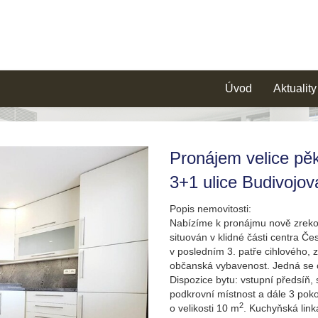
Úvod
Aktuality
Pronájem velice pě
3+1 ulice Budivojo
Popis nemovitosti:
Nabízíme k pronájmu nově zrekon
situován v klidné části centra Čes
v posledním 3. patře cihlového, 
občanská vybavenost. Jedná se o 
Dispozice bytu: vstupní předsíň
podkrovní místnost a dále 3 poko
2
o velikosti 10 m
. Kuchyňská link