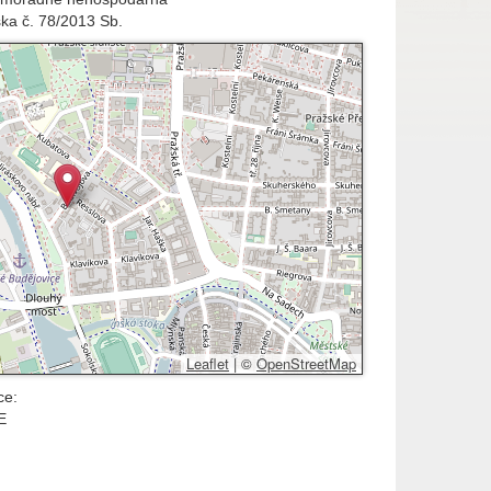
ška č. 78/2013 Sb.
Leaflet
|
©
OpenStreetMap
ce:
E