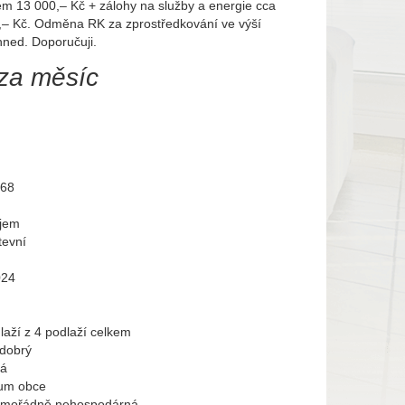
em 13 000,– Kč + zálohy na služby a energie cca
,– Kč. Odměna RK za zprostředkování ve výší
ned. Doporučuji.
za měsíc
068
jem
tevní
024
laží z 4 podlaží celkem
 dobrý
vá
um obce
imořádně nehospodárná