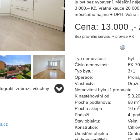
je byt bez vybavení. Měsíční náj
3 000,– Kč. Vratná kauce 20 000
měsíčního nájmu + DPH. Volné ih
Cena:
13.000 ,-
Bez právního servisu, + provize RK
Typ nemovitosti:
Byt
Číslo nemovitosti:
EK-7
Typ bytu:
3+1
Operace:
Proná
Vlastnictví:
Družs
ografií, zobrazit všechny
Nemovitost byla již pronajata
K nastěhování od:
5.3.2
2
Plocha podlahová:
68 m
2
Plocha sklepa:
10 m
Podlaží:
4. pod
Stav objektu:
Velmi
s.cz
Konstrukce:
Cihlo
Umístění objektu:
Centr
Vydaný certifikát:
G - M