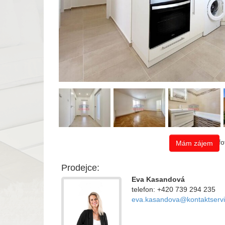
Celkem 13 fot
Mám zájem
Prodejce:
Eva Kasandová
telefon: +420 739 294 235
eva.kasandova@kontaktservi