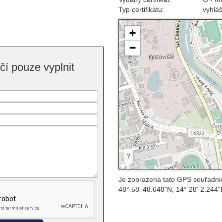
Typ certifikátu:
vyhlá
+
−
í pouze vyplnit
?
Je zobrazena tato GPS souřadni
48° 58' 48.648"N, 14° 28' 2.244"