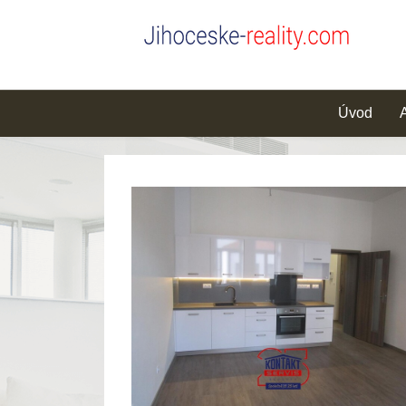
Úvod
A