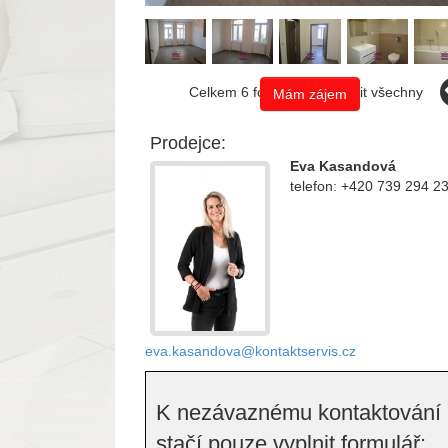
Celkem 6 fotografií, zobrazit všechny
Mám zájem
Prodejce:
Eva Kasandová
telefon: +420 739 294 2
eva.kasandova@kontaktservis.cz
K nezávaznému kontaktování
stačí pouze vyplnit formulář: