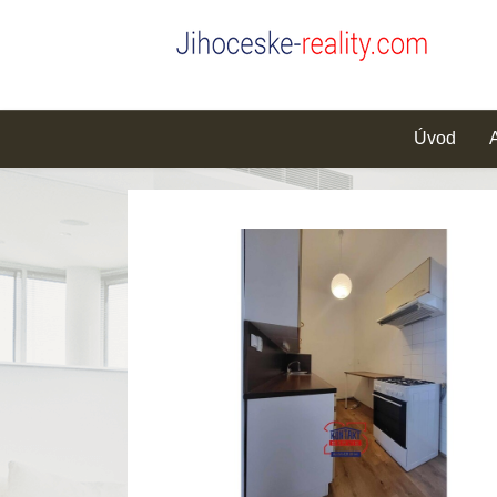
Úvod
A