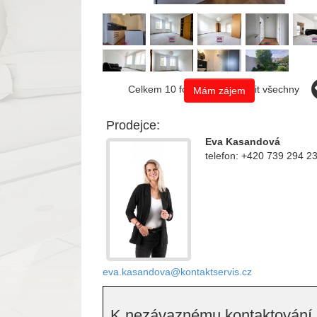
Celkem 10 fotografií, zobrazit všechny
Mám zájem
Prodejce:
Eva Kasandová
telefon: +420 739 294 2
eva.kasandova@kontaktservis.cz
K nezávaznému kontaktování