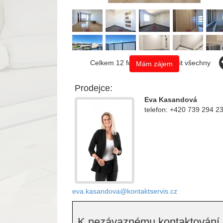
Celkem 12 fotografií, zobrazit všechny
Mám zájem
Prodejce:
Eva Kasandová
telefon: +420 739 294 2
eva.kasandova@kontaktservis.cz
K nezávaznému kontaktování