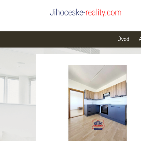
Úvod
A