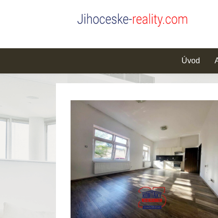
Úvod
A