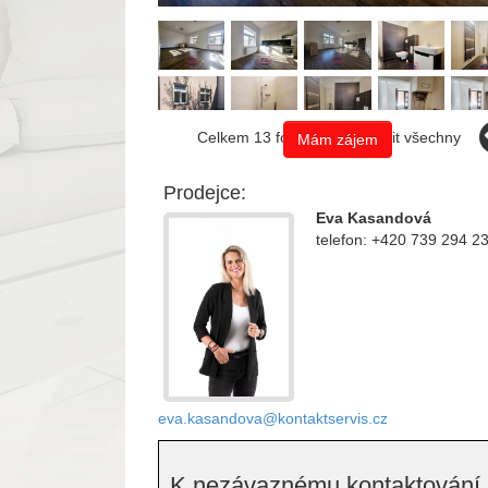
Celkem 13 fotografií, zobrazit všechny
Mám zájem
Prodejce:
Eva Kasandová
telefon: +420 739 294 2
eva.kasandova@kontaktservis.cz
K nezávaznému kontaktování