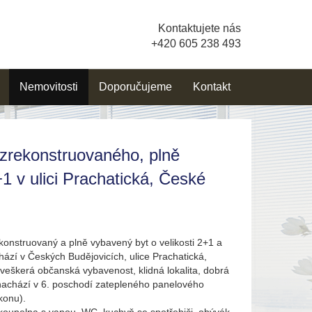
Kontaktujete nás
+420 605 238 493
Nemovitosti
Doporučujeme
Kontakt
zrekonstruovaného, plně
 v ulici Prachatická, České
onstruovaný a plně vybavený byt o velikosti 2+1 a
chází v Českých Budějovicích, ulice Prachatická,
í veškerá občanská vybavenost, klidná lokalita, dobrá
 nachází v 6. poschodí zatepleného panelového
konu).