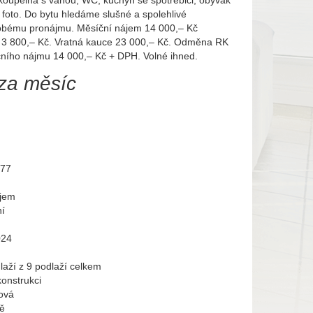
 koupelna s vanou, WC, kuchyň se spotřebiči, obývák
z foto. Do bytu hledáme slušné a spolehlivé
obému pronájmu. Měsíční nájem 14 000,– Kč
a 3 800,– Kč. Vratná kauce 23 000,– Kč. Odměna RK
čního nájmu 14 000,– Kč + DPH. Volné ihned.
za měsíc
177
jem
í
024
laží z 9 podlaží celkem
konstrukci
ová
tě