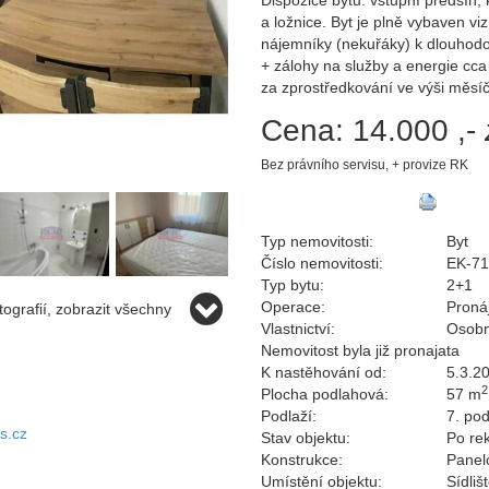
Dispozice bytu: vstupní předsíň,
a ložnice. Byt je plně vybaven vi
nájemníky (nekuřáky) k dlouhod
+ zálohy na služby a energie cc
za zprostředkování ve výši měsí
Cena:
14.000 ,-
Bez právního servisu, + provize RK
Typ nemovitosti:
Byt
Číslo nemovitosti:
EK-7
Typ bytu:
2+1
Operace:
Proná
ografií, zobrazit všechny
Vlastnictví:
Osobn
Nemovitost byla již pronajata
K nastěhování od:
5.3.2
2
Plocha podlahová:
57 m
Podlaží:
7. pod
s.cz
Stav objektu:
Po re
Konstrukce:
Panel
Umístění objektu:
Sídliš