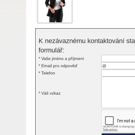
K nezávaznému kontaktování stač
formulář:
*
Vaše jméno a příjmení
*
Email pro odpověď
*
Telefon
*
Váš vzkaz