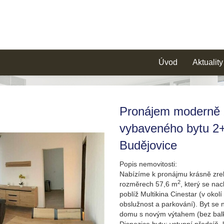
Úvod
Aktuality
Pronájem moderně 
vybaveného bytu 2+1
Budějovice
Popis nemovitosti:
Nabízíme k pronájmu krásně zrek
2
rozměrech 57,6 m
, který se na
poblíž Multikina Cinestar (v okol
obslužnost a parkování). Byt se
domu s novým výtahem (bez bal