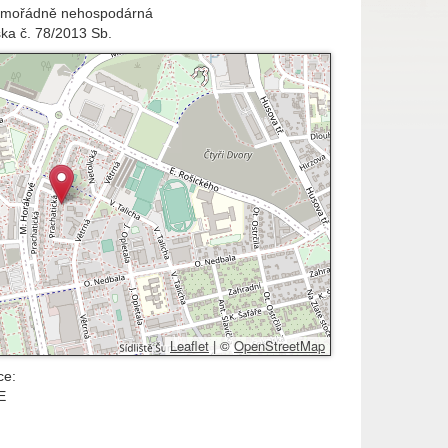
imořádně nehospodárná
ška č. 78/2013 Sb.
Leaflet
|
©
OpenStreetMap
ce:
E