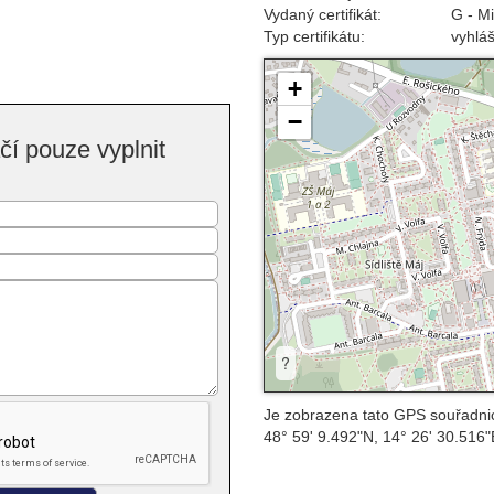
Vydaný certifikát:
G - M
Typ certifikátu:
vyhlá
+
−
í pouze vyplnit
?
Je zobrazena tato GPS souřadni
48° 59' 9.492"N, 14° 26' 30.516"