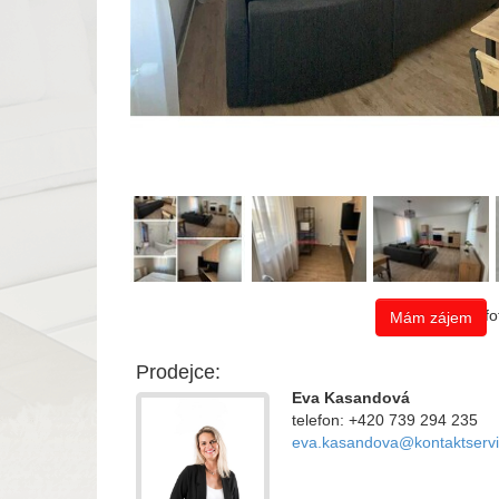
Celkem 8 fot
Mám zájem
Prodejce:
Eva Kasandová
telefon: +420 739 294 235
eva.kasandova@kontaktservi