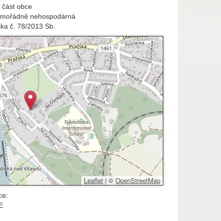
 část obce
imořádně nehospodárná
ška č. 78/2013 Sb.
Leaflet
|
©
OpenStreetMap
ce:
E