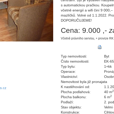
centrální. Byt je vybaven nábytke
s automatickou pračkou. Koupel
včetně energií a wifi činí 9 000
mazlíčků. Volné od 1.1.2022. Pro
DOPORUČUJEME!
Cena:
9.000 ,-
z
Včetně právního servisu, + provize RK
Typ nemovitosti:
Byt
Číslo nemovitosti:
EK-6
Typ bytu:
1+kk
Operace:
Proná
Vlastnictví:
Osobn
Nemovitost byla již pronajata
K nastěhování od:
1.1.2
s.cz
2
Plocha podlahová:
40 m
2
Plocha balkonu:
6 m
Podlaží:
2. pod
Stav objektu:
Velmi
Konstrukce:
Cihlo