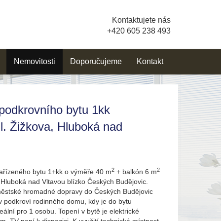
Kontaktujete nás
+420 605 238 493
Nemovitosti
Doporučujeme
Kontakt
podkrovního bytu 1kk
l. Žižkova, Hluboká nad
2
2
ařízeného bytu 1+kk o výměře 40 m
+ balkón 6 m
ci Hluboká nad Vltavou blízko Českých Budějovic.
městské hromadné dopravy do Českých Budějovic
v podkroví rodinného domu, kdy je do bytu
lní pro 1 osobu. Topení v bytě je elektrické