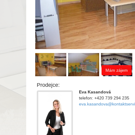
Mám zájem
Prodejce:
Eva Kasandová
telefon: +420 739 294 235
eva.kasandova@kontaktservi