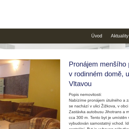
Úvod
Aktuality
Pronájem menšího 
v rodinném domě, u
Vltavou
Popis nemovitosti:
Nabízíme pronájem útulného a z
se nachází v ulici Žižkova, v ob
Zastávka autobusu Jihotrans a 
cca 300 m. Tento byt je umístěn 
vybudován samostatný vchod. Ideá