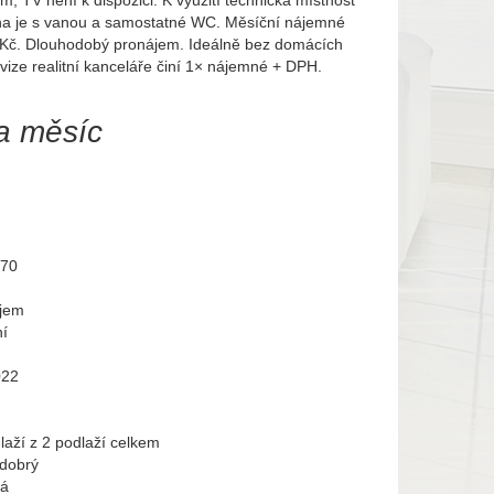
m, TV není k dispozici. K využití technická místnost
na je s vanou a samostatné WC. Měsíční nájemné
,– Kč. Dlouhodobý pronájem. Ideálně bez domácích
vize realitní kanceláře činí 1× nájemné + DPH.
a měsíc
570
jem
í
022
laží z 2 podlaží celkem
 dobrý
vá