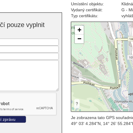
Umístění objektu:
Klidná
Vydaný certifikát:
G - M
Typ certifikátu:
vyhlá
í pouze vyplnit
+
−
?
Je zobrazena tato GPS souřadni
49° 03' 4.284"N, 14° 26' 55.284"