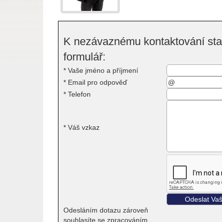
K nezávaznému kontaktování stač
formulář:
*
Vaše jméno a příjmení
*
Email pro odpověď
*
Telefon
*
Váš vzkaz
Odesláním dotazu zároveň
souhlasíte se zpracováním