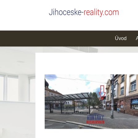
Úvod
A