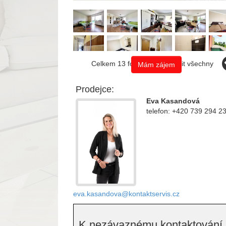
Celkem 13 fotografií, zobrazit všechny
Mám zájem
Prodejce:
Eva Kasandová
telefon: +420 739 294 2
eva.kasandova@kontaktservis.cz
K nezávaznému kontaktování