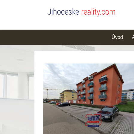
Úvod
A