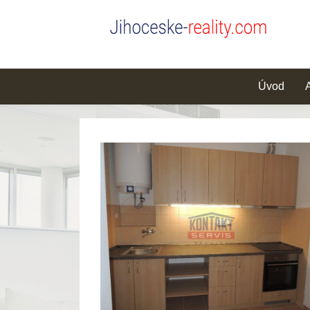
Úvod
A