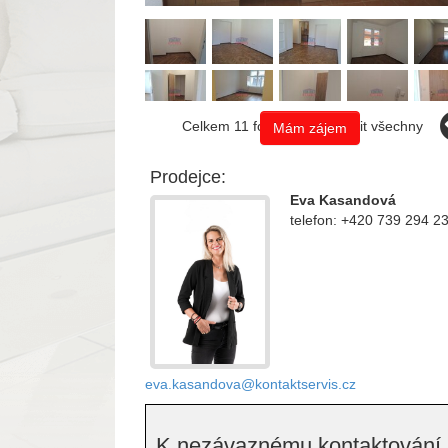
Celkem 11 fotografií, zobrazit všechny
Mám zájem
Prodejce:
Eva Kasandová
telefon: +420 739 294 2
eva.kasandova@kontaktservis.cz
K nezávaznému kontaktování