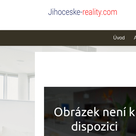
Úvod
A