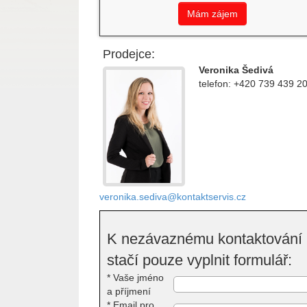
Mám zájem
Prodejce:
Veronika Šedivá
telefon: +420 739 439 2
veronika.sediva@kontaktservis.cz
K nezávaznému kontaktování
stačí pouze vyplnit formulář:
*
Vaše jméno
a příjmení
*
Email pro