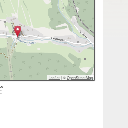
Leaflet
|
©
OpenStreetMap
ce:
E