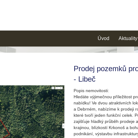
Úvod
Aktuality
Prodej pozemků pro
- Libeč
Popis nemovitosti:
Hledáte výjimečnou příležitost p
nabídku! Ve dvou atraktivních lo
a Debrném, nabízíme k prodeji 
které tvoří jeden funkční celek. 
zajišťuje hladký průběh prodeje
krajinou, blízkostí Krkonoš a boha
podnikání, výstavbu infrastruktury