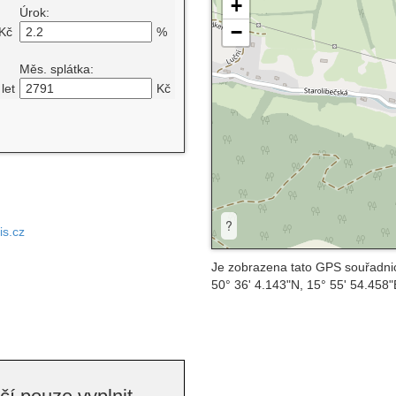
+
Úrok:
−
Kč
%
Měs. splátka:
let
Kč
?
is.cz
Je zobrazena tato GPS souřadni
50° 36' 4.143"N, 15° 55' 54.458"