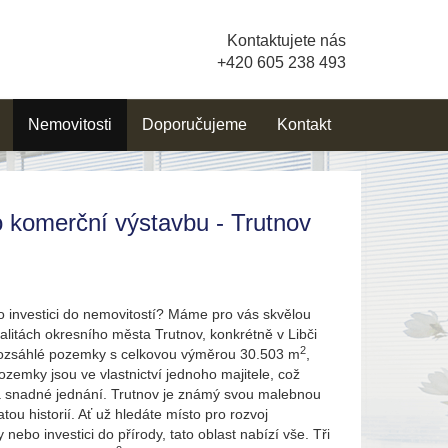
Kontaktujete nás
+420 605 238 493
Nemovitosti
Doporučujeme
Kontakt
 komerční výstavbu - Trutnov
ro investici do nemovitostí? Máme pro vás skvělou
kalitách okresního města Trutnov, konkrétně v Libči
2
rozsáhlé pozemky s celkovou výměrou 30.503 m
,
Pozemky jsou ve vlastnictví jednoho majitele, což
 a snadné jednání. Trutnov je známý svou malebnou
tou historií. Ať už hledáte místo pro rozvoj
 nebo investici do přírody, tato oblast nabízí vše. Tři