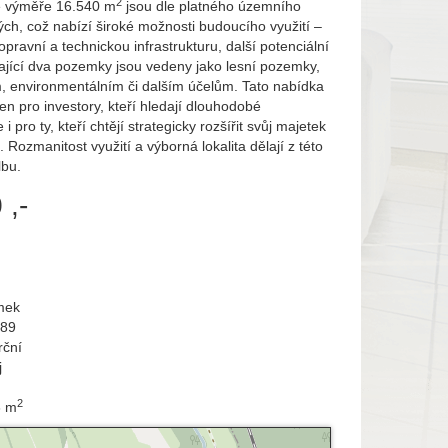
2
é výměře 16.540 m
jsou dle platného územního
ch, což nabízí široké možnosti budoucího využití –
opravní a technickou infrastrukturu, další potenciální
vající dva pozemky jsou vedeny jako lesní pozemky,
m, environmentálním či dalším účelům. Tato nabídka
jen pro investory, kteří hledají dlouhodobé
 pro ty, kteří chtějí strategicky rozšířit svůj majetek
ozmanitost využití a výborná lokalita dělají z této
lbu.
 ,-
mek
689
ční
j
2
3 m