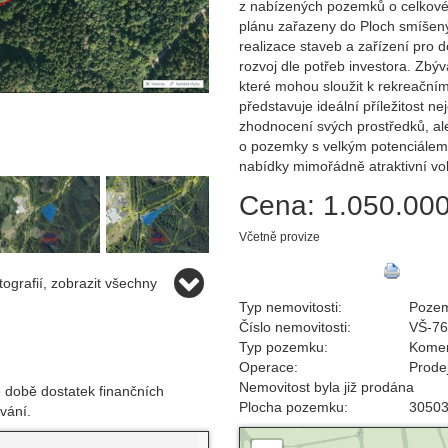
z nabízených pozemků o celkov
plánu zařazeny do Ploch smíšený
realizace staveb a zařízení pro d
rozvoj dle potřeb investora. Zbý
které mohou sloužit k rekreační
představuje ideální příležitost ne
zhodnocení svých prostředků, ale i
o pozemky s velkým potenciálem. R
nabídky mimořádně atraktivní vo
Cena:
1.050.000
Včetně provize
ografií, zobrazit všechny
Typ nemovitosti:
Poze
Číslo nemovitosti:
VŠ-7
Typ pozemku:
Komer
Operace:
Prode
Nemovitost byla již prodána
 době dostatek finančních
Plocha pozemku:
3050
vání.