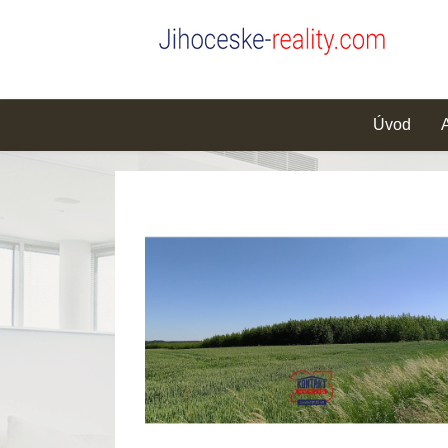
Úvod
A