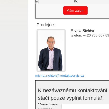
let
Kč
Mám zájem
Prodejce:
Michal Richter
telefon: +420 733 667 8
michal.richter@kontaktservis.cz
K nezávaznému kontaktování
stačí pouze vyplnit formulář:
*
Vaše jméno
a příjmení