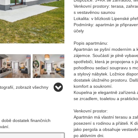
Dispozice: 3+KK se zahradou, t
Venkovní prostory: terasa, zahra
s vestavěnou saunou
Lokalita: v blízkosti Lipenské p
Podmínky: apartmán je připraven
účely
Popis apartmánu:
Apartmán se pyšní moderním a kv
zájemce. Součástí je plně vybav
spotřebiči, která je propojena s
pohodlnou sedací soupravu s mož
a stylový nábytek. Ložnice dispon
dostatek úložného prostoru. Dalš
komfort a soukromí.
ografií, zobrazit všechny
Koupelna je elegantně zařízená
se zrcadlem, toaletou a praktick
Venkovní prostor:
Apartmán má vlastní terasu a za
 době dostatek finančních
posezení s rodinou a přáteli. K di
vání.
jako pergola a obsahuje vestavě
po aktivním dni.