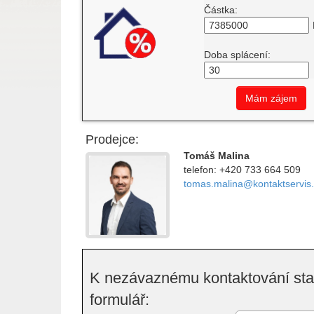
Částka:
Doba splácení:
Mám zájem
Prodejce:
Tomáš Malina
telefon: +420 733 664 509
tomas.malina@kontaktservis
K nezávaznému kontaktování stač
formulář: