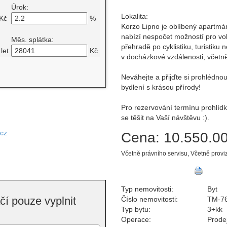
Úrok:
Lokalita:
Kč
%
Korzo Lipno je oblíbený apartmán
nabízí nespočet možností pro vol
Měs. splátka:
přehradě po cyklistiku, turistik
let
Kč
v docházkové vzdálenosti, včetně
Neváhejte a přijďte si prohlédno
bydlení s krásou přírody!
Pro rezervování termínu prohlídk
se těšit na Vaší návštěvu :).
.cz
Cena:
10.550.00
Včetně právního servisu, Včetně provi
Typ nemovitosti:
Byt
í pouze vyplnit
Číslo nemovitosti:
TM-7
Typ bytu:
3+kk
Operace:
Prode