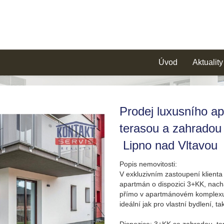
Úvod
Aktuality
Prodej luxusního a
terasou a zahradou
Lipno nad Vltavou
Popis nemovitosti:
V exkluzivním zastoupení klient
apartmán o dispozici 3+KK, nacház
přímo v apartmánovém komplexu 
ideální jak pro vlastní bydlení, ta