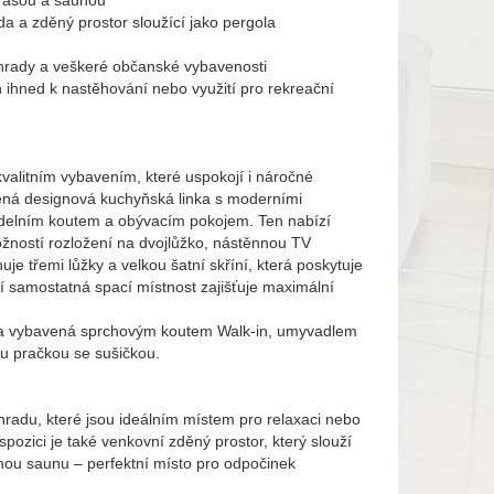
erasou a saunou
da a zděný prostor sloužící jako pergola
řehrady a veškeré občanské vybavenosti
 ihned k nastěhování nebo využití pro rekreační
alitním vybavením, které uspokojí i náročné
ená designová kuchyňská linka s moderními
 jídelním koutem a obývacím pokojem. Ten nabízí
ností rozložení na dvojlůžko, nástěnnou TV
uje třemi lůžky a velkou šatní skříní, která poskytuje
í samostatná spací místnost zajišťuje maximální
 a vybavená sprchovým koutem Walk-in, umyvadlem
ou pračkou se sušičkou.
hradu, které jsou ideálním místem pro relaxaci nebo
spozici je také venkovní zděný prostor, který slouží
nou saunu – perfektní místo pro odpočinek