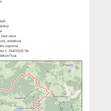
í
laží
 dobrý
vá
 část obce
ová
,
asfaltová
elmi úsporná
ška č. 264/2020 Sb
2
kWh/m
/rok