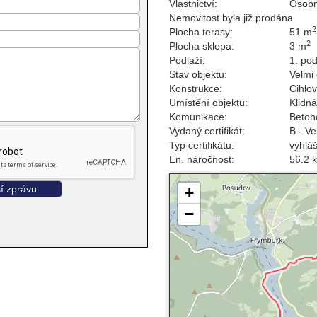
Vlastnictví:
Osobn
Nemovitost byla již prodána
2
Plocha terasy:
51 m
2
Plocha sklepa:
3 m
Podlaží:
1. pod
Stav objektu:
Velmi
Konstrukce:
Cihlo
Umístění objektu:
Klidná
Komunikace:
Beton
Vydaný certifikát:
B - V
Typ certifikátu:
vyhlá
En. náročnost:
56.2 
+
−