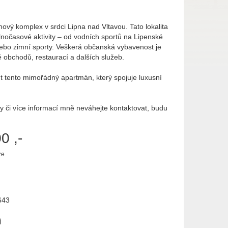
ový komplex v srdci Lipna nad Vltavou. Tato lokalita
nočasové aktivity – od vodních sportů na Lipenské
u nebo zimní sporty. Veškerá občanská vybavenost je
 obchodů, restaurací a dalších služeb.
ut tento mimořádný apartmán, který spojuje luxusní
y či více informací mně neváhejte kontaktovat, budu
0 ,-
ze
643
j