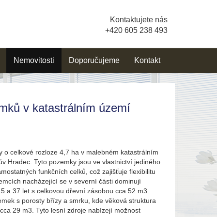
Kontaktujete nás
+420 605 238 493
Nemovitosti
Doporučujeme
Kontakt
emků v katastrálním území
y o celkové rozloze 4,7 ha v malebném katastrálním
ův Hradec. Tyto pozemky jsou ve vlastnictví jediného
amostatných funkčních celků, což zajišťuje flexibilitu
ozemcích nacházející se v severní části dominují
15 a 37 let s celkovou dřevní zásobou cca 52 m3.
ozemek s porosty břízy a smrku, kde věková struktura
 cca 29 m3. Tyto lesní zdroje nabízejí možnost