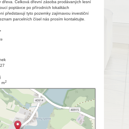
y dřeva. Celková dřevní zásoba prodávaných lesní
toucí poptávce po přírodních lokalitách
í představují tyto pozemky zajímavou investiční
 seznam parcelních čísel nás prosím kontaktujte.
-
ze
mek
827
j
2
5 m