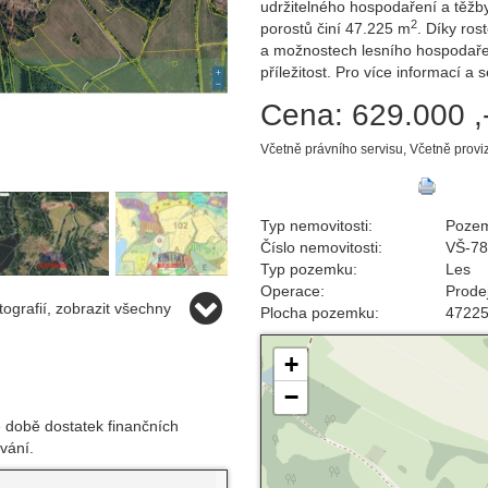
udržitelného hospodaření a těžb
2
porostů činí 47.225 m
. Díky ros
a možnostech lesního hospodařen
příležitost. Pro více informací a
Cena:
629.000 ,
Včetně právního servisu, Včetně provi
Typ nemovitosti:
Poze
Číslo nemovitosti:
VŠ-7
Typ pozemku:
Les
Operace:
Prode
ografií, zobrazit všechny
Plocha pozemku:
4722
+
−
 době dostatek finančních
vání.