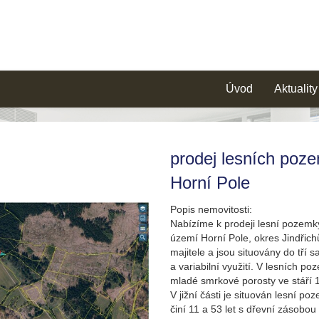
Úvod
Aktuality
prodej lesních poz
Horní Pole
Popis nemovitosti:
Nabízíme k prodeji lesní pozemk
území Horní Pole, okres Jindřich
majitele a jsou situovány do tří s
a variabilní využití. V lesních p
mladé smrkové porosty ve stáří 
V jižní části je situován lesní p
činí 11 a 53 let s dřevní zásobou