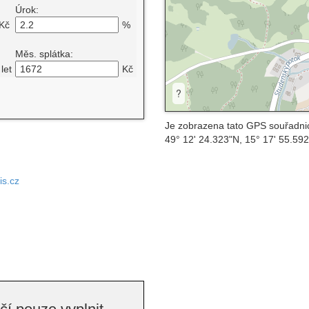
Úrok:
Kč
%
Měs. splátka:
let
Kč
?
Je zobrazena tato GPS souřadni
49° 12' 24.323"N, 15° 17' 55.59
is.cz