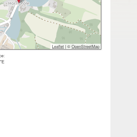
Leaflet
|
©
OpenStreetMap
ce:
2"E