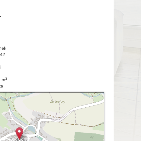
-
mek
142
j
2
4 m
ta