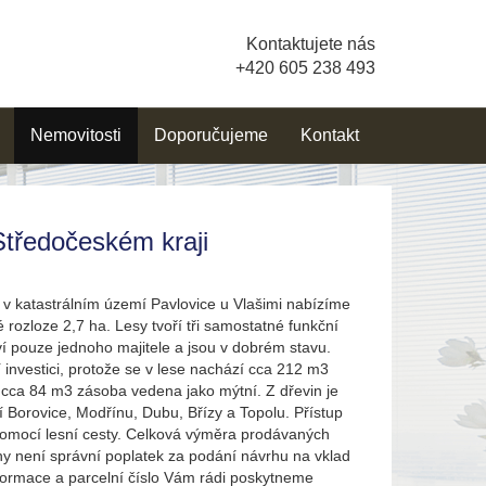
Kontaktujete nás
+420 605 238 493
Nemovitosti
Doporučujeme
Kontakt
tředočeském kraji
 v katastrálním území Pavlovice u Vlašimi nabízíme
 rozloze 2,7 ha. Lesy tvoří tři samostatné funkční
tví pouze jednoho majitele a jsou v dobrém stavu.
 investici, protože se v lese nachází cca 212 m3
e cca 84 m3 zásoba vedena jako mýtní. Z dřevin je
 Borovice, Modřínu, Dubu, Břízy a Topolu. Přístup
omocí lesní cesty. Celková výměra prodávaných
ny není správní poplatek za podání návrhu na vklad
informace a parcelní číslo Vám rádi poskytneme