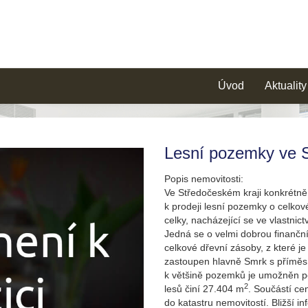
Úvod
Aktuality
Lesní pozemky ve S
Popis nemovitosti:
Ve Středočeském kraji konkrétně
k prodeji lesní pozemky o celkové
celky, nacházející se ve vlastnic
Jedná se o velmi dobrou finanční
celkové dřevní zásoby, z které j
zastoupen hlavně Smrk s příměsí
k většině pozemků je umožněn p
2
lesů činí 27.404 m
. Součástí ce
do katastru nemovitostí. Bližší 