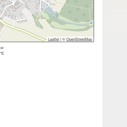
Leaflet
|
©
OpenStreetMap
ce:
2"E