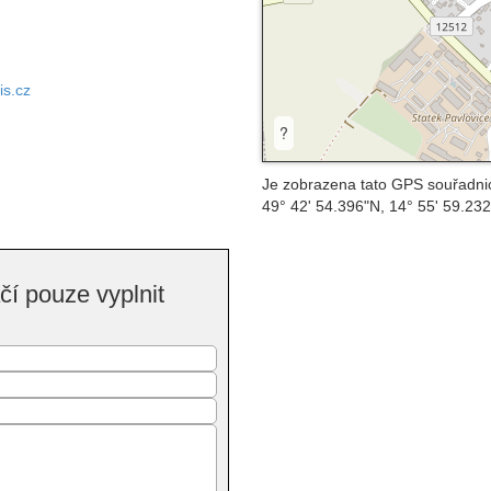
is.cz
?
Je zobrazena tato GPS souřadni
49° 42' 54.396"N, 14° 55' 59.23
í pouze vyplnit