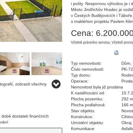
i pošty. Nespornou výhodou je i
Město Jindřichův Hradec je vzdál
v Českých Budějovicích i Táboře
s makléřem projektu Pavlem Kli
Cena:
6.200.000
Včetně právního servisu, Včetně provi
Typ nemovitosti:
Dům, 
Číslo nemovitosti:
PK-7
Typ domu:
Rodin
Operace:
Prode
ografií, zobrazit všechny
Nemovitost byla již prodána
K nastěhování od:
10.7.
Plocha pozemku:
292 
Plocha podlahová:
166 
Stav objektu:
Novos
 době dostatek finančních
Konstrukce:
Cihlo
vání.
Umístění objektu:
Okraj
Komunikace:
Asfalt