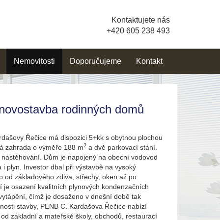
Kontaktujete nás
+420 605 238 493
Nemovitosti
Doporučujeme
Kontakt
 novostavba rodinných domů
rdašovy Řečice má dispozici 5+kk s obytnou plochou
2
ná zahrada o výměře 188 m
a dvě parkovací stání.
k nastěhování. Dům je napojený na obecní vodovod
a i plyn. Investor dbal při výstavbě na vysoký
to od základového zdiva, střechy, oken až po
í je osazení kvalitních plynových kondenzačních
vytápění, čímž je dosaženo v dnešní době tak
nosti stavby, PENB C. Kardašova Řečice nabízí
d základní a mateřské školy, obchodů, restaurací