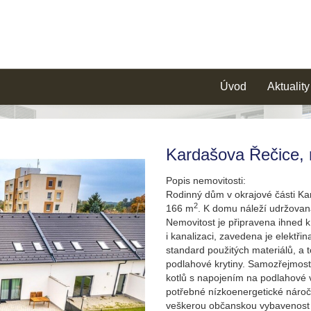
Úvod
Aktuality
Kardašova Řečice,
Popis nemovitosti:
Rodinný dům v okrajové části Ka
2
166 m
. K domu náleží udržova
Nemovitost je připravena ihned 
i kanalizaci, zavedena je elektřin
standard použitých materiálů, a 
podlahové krytiny. Samozřejmost
kotlů s napojením na podlahové 
potřebné nízkoenergetické nároč
veškerou občanskou vybavenost o