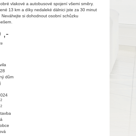
 dobré vlakové a autobusové spojení všemi směry.
ené 13 km a díky nedaleké dálnici jste za 30 minut
. Neváhejte si dohodnout osobní schůzku
mešem.
 ,-
ze
vila
228
ný dům
j
2024
2
m
2
m
tavba
vá
 obce
ová