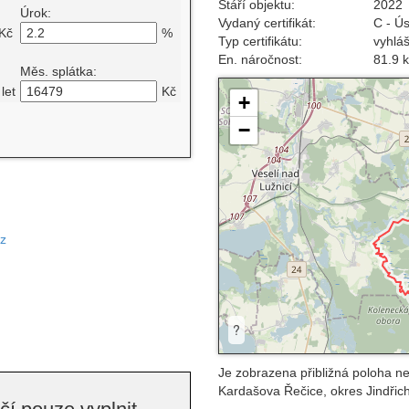
Stáří objektu:
2022
Úrok:
Vydaný certifikát:
C - Ú
Kč
%
Typ certifikátu:
vyhlá
En. náročnost:
81.9 
Měs. splátka:
let
Kč
+
−
cz
?
Je zobrazena přibližná poloha ne
Kardašova Řečice, okres Jindřic