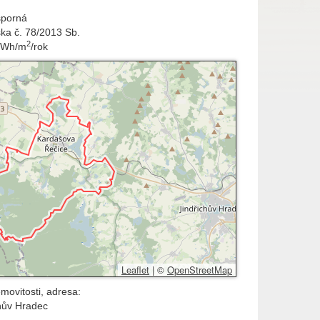
sporná
ška č. 78/2013 Sb.
2
kWh/m
/rok
Leaflet
|
©
OpenStreetMap
movitosti, adresa:
hův Hradec